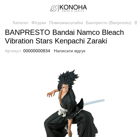
Каталог
Фігурки
Повномасштабні
Банпресто (Banpresto)
B
BANPRESTO Bandai Namco Bleach
Vibration Stars Kenpachi Zaraki
Артикул:
00000000834
Написати відгук