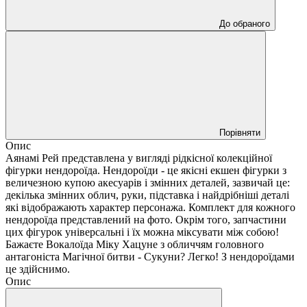
До обраного
Порівняти
Опис
Аянамі Рей представлена у вигляді рідкісної колекційної
фігурки нендороїда. Нендороїди - це якісні екшен фігурки з
величезною купою акесуарів і змінних деталей, зазвичай це:
декілька змінних облич, руки, підставка і найдрібніші деталі
які відображають характер персонажа. Комплект для кожного
нендороїда представлений на фото. Окрім того, запчастини
цих фігурок універсальні і їх можна міксувати між собою!
Бажаєте Вокалоїда Міку Хацуне з обличчям головного
антагоніста Магічної битви - Сукуни? Легко! З нендороїдами
це здійснимо.
Опис