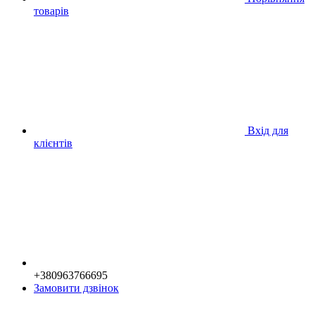
товарів
Вхід для
клієнтів
+380963766695
Замовити дзвінок