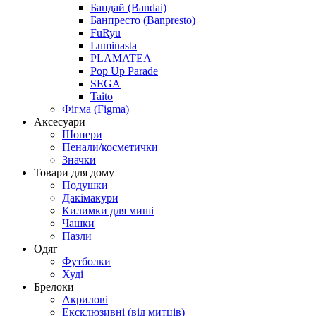
Бандай (Bandai)
Банпресто (Banpresto)
FuRyu
Luminasta
PLAMATEA
Pop Up Parade
SEGA
Taito
Фігма (Figma)
Аксесуари
Шопери
Пенали/косметички
Значки
Товари для дому
Подушки
Дакімакури
Килимки для миші
Чашки
Пазли
Одяг
Футболки
Худі
Брелоки
Акрилові
Ексклюзивні (від митців)