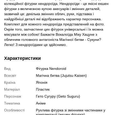
колекційної фігурки нендороїда. Нендороїди - це якісні екшен
фігурки з величезною купою акесуарів і змінних деталей,
зазвичай це: декілька змінних облич, руки, підставка і
найдрібніші деталі які відображають характер персонажа.
Комплект для кожного нендороїда представлений на фото.
Окрім того, запчастини цих фігурок універсальні і їх можна
міксувати між собою! Бажаєте Вокалоїда Міку Хацуне з
обличчям головного антагоніста Магічної битви - Сукуни?
Легко! З нендороїдами це здійснимо.
Характеристики
Вид
Фігурка Nendoroid
Всесвіт
Магічна битва (Jujutsu Kaisen)
Країна
Японія
Матеріал
Пластик
Персонаж
Гето Сугуру (Geto Suguru)
Тематика
Аніме
Особливості
Рухлива фігурка зі змінними частинами у
комплектації (екшен фігурка)