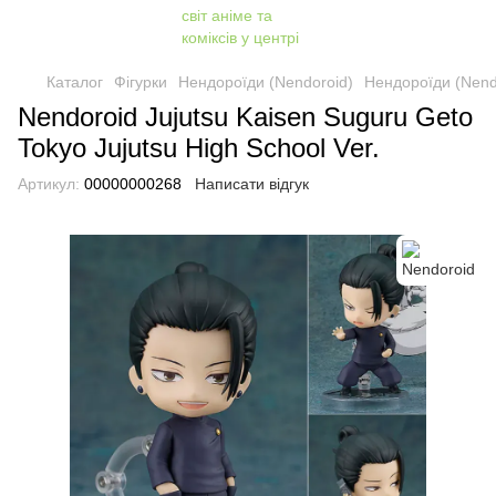
Каталог
Фігурки
Нендороїди (Nendoroid)
Нендороїди (Nend
Nendoroid Jujutsu Kaisen Suguru Geto
Tokyo Jujutsu High School Ver.
Артикул:
00000000268
Написати відгук