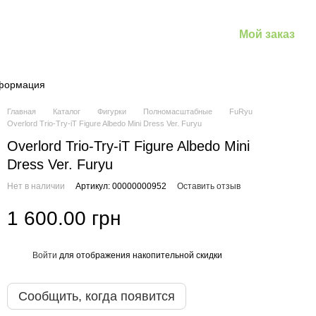
Мой заказ
нформация
Главная
Каталог
Фигурки
Полномасштабные
FuRyu
Overlord Trio-Try-iT Figure Albedo Mini Dress Ver. Furyu
Overlord Trio-Try-iT Figure Albedo Mini
Dress Ver. Furyu
Нет в наличии
Артикул: 00000000952
Оставить отзыв
1 600.00 грн
Войти
для отображения накопительной скидки
%
Сообщить, когда появится