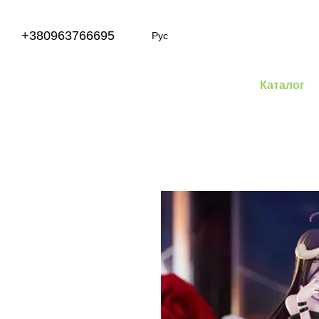
Перейти к основному контенту
+380963766695
Рус
Каталог