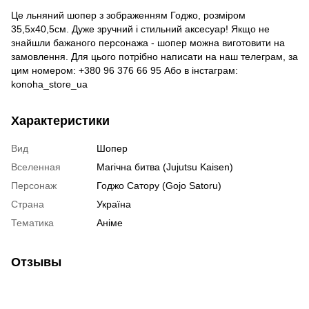
Це льняний шопер з зображенням Годжо, розміром
35,5х40,5см. Дуже зручний і стильний аксесуар! Якщо не
знайшли бажаного персонажа - шопер можна виготовити на
замовлення. Для цього потрібно написати на наш телеграм, за
цим номером: +380 96 376 66 95 Або в інстаграм:
konoha_store_ua
Характеристики
Вид
Шопер
Вселенная
Магічна битва (Jujutsu Kaisen)
Персонаж
Годжо Сатору (Gojo Satoru)
Страна
Україна
Тематика
Аніме
Отзывы