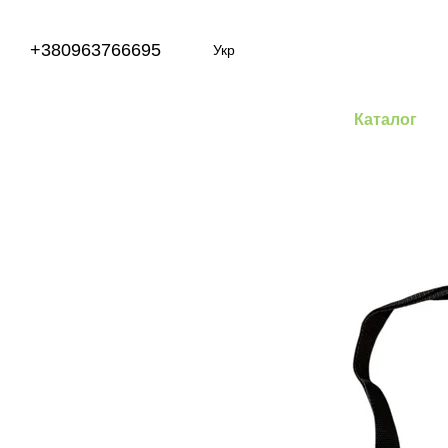
Перейти до основного контенту
+380963766695
Укр
Каталог