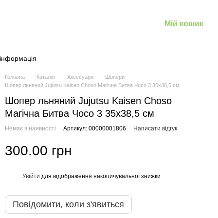
Мій кошик
 інформація
Головна
Каталог
Аксесуари
Шопери
Шопер льняний Jujutsu Kaisen Choso Магічна Битва Чосо 3 35х38,5 см
Шопер льняний Jujutsu Kaisen Choso
Магічна Битва Чосо 3 35х38,5 см
Немає в наявності
Артикул: 00000001806
Написати відгук
300.00 грн
Увійти
для відображення накопичувальної знижки
%
Повідомити, коли з'явиться