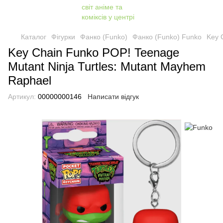
Каталог
Фігурки
Фанко (Funko)
Фанко (Funko) Funko
Key 
Key Chain Funko POP! Teenage
Mutant Ninja Turtles: Mutant Mayhem
Raphael
Артикул:
00000000146
Написати відгук