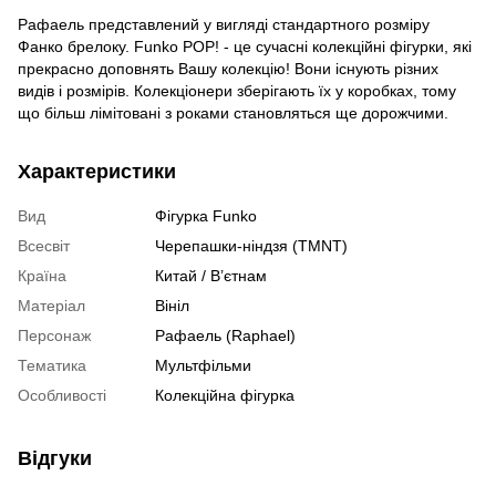
Рафаель представлений у вигляді стандартного розміру
Фанко брелоку. Funko POP! - це сучасні колекційні фігурки, які
прекрасно доповнять Вашу колекцію! Вони існують різних
видів і розмірів. Колекціонери зберігають їх у коробках, тому
що більш лімітовані з роками становляться ще дорожчими.
Характеристики
Вид
Фігурка Funko
Всесвіт
Черепашки-ніндзя (TMNT)
Країна
Китай / В’єтнам
Матеріал
Вініл
Персонаж
Рафаель (Raphael)
Тематика
Мультфільми
Особливості
Колекційна фігурка
Відгуки