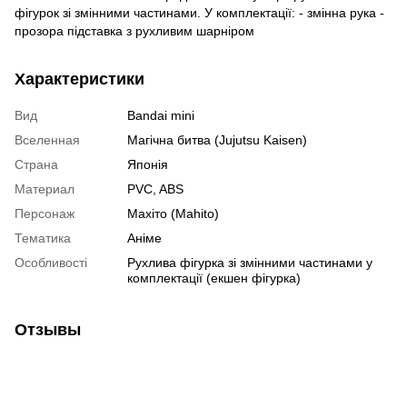
фігурок зі змінними частинами. У комплектації: - змінна рука -
прозора підставка з рухливим шарніром
Характеристики
Вид
Bandai mini
Вселенная
Магічна битва (Jujutsu Kaisen)
Страна
Японія
Материал
PVC, ABS
Персонаж
Махіто (Mahito)
Тематика
Аніме
Особливості
Рухлива фігурка зі змінними частинами у
комплектації (екшен фігурка)
Отзывы