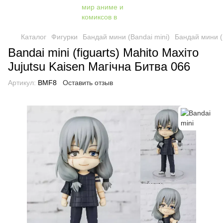
Каталог
Фигурки
Бандай мини (Bandai mini)
Бандай мини (B
Bandai mini (figuarts) Mahito Махіто
Jujutsu Kaisen Магічна Битва 066
Артикул:
BMF8
Оставить отзыв