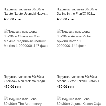
Подушка плюшева 30х30см
Подушка плюшева 30х30см
Naruto Naruto Uzumaki Наруто
Darling in the FranXX 002
Наруто Узумакі 1
Любий у Франксі 002 1
450.00 грн
450.00 грн
Подушка плюшева 30х30см
Подушка плюшева 30х30см
Chainsaw Man Makima Людина-
Arcane Victor Аркейн Віктор 1
бензопила Макіма 1
450.00 грн
450.00 грн