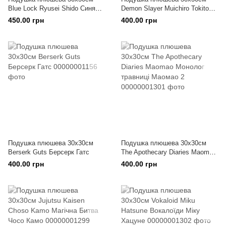
Blue Lock Ryusei Shido Синя
Demon Slayer Muichiro Tokito
в'язниця Рюсей Шидо
Клинок, що знищує демонів
450.00 грн
400.00 грн
Муічіро Токіто
Подушка плюшева 30х30см
Подушка плюшева 30х30см
Berserk Guts Берсерк Гатс
The Apothecary Diaries Maomao
Монолог травниці Маомао 2
400.00 грн
400.00 грн