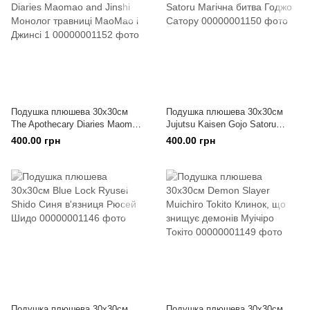
Подушка плюшева 30х30см
Подушка плюшева 30х30см
The Apothecary Diaries Maomao
Jujutsu Kaisen Gojo Satoru
and Jinshi Монолог травниці
Магічна битва Годжо Сатору
400.00 грн
400.00 грн
МаоМао і Джинсі 1
Подушка плюшева 30х30см
Подушка плюшева 30х30см