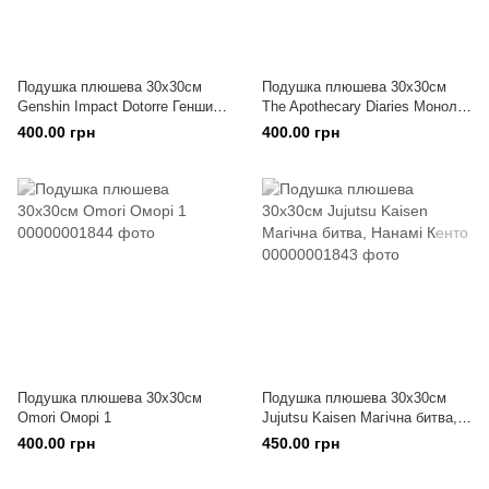
Подушка плюшева 30х30см
Подушка плюшева 30х30см
Genshin Impact Dotorre Геншин
The Apothecary Diaries Монолог
Імпакт Доторре
Травниці Мао Мао 3
400.00 грн
400.00 грн
Подушка плюшева 30х30см
Подушка плюшева 30х30см
Omori Оморі 1
Jujutsu Kaisen Магічна битва,
Нанамі Кенто
400.00 грн
450.00 грн