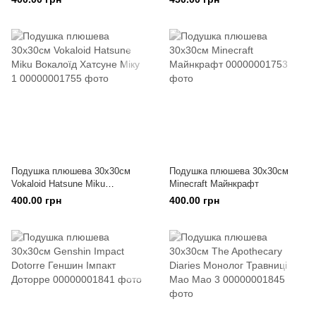
Кітагава
Подушка плюшева 30х30см
Подушка плюшева 30х30см
Vokaloid Hatsune Miku
Minecraft Майнкрафт
Вокалоїд Хатсуне Міку 1
400.00 грн
400.00 грн