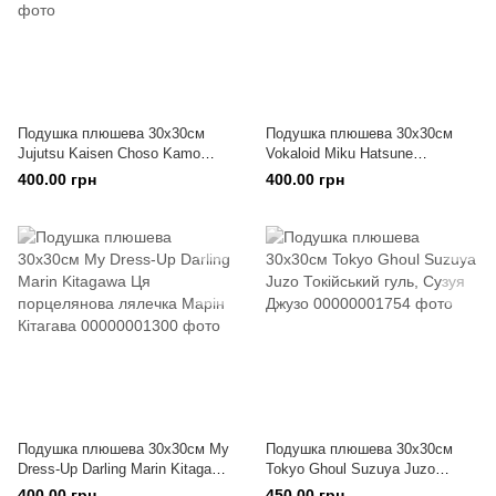
Подушка плюшева 30х30см
Подушка плюшева 30х30см
Jujutsu Kaisen Choso Kamo
Vokaloid Miku Hatsune
Магічна Битва Чосо Камо
Вокалоїди Міку Хацуне
400.00 грн
400.00 грн
Подушка плюшева 30х30см My
Подушка плюшева 30х30см
Dress-Up Darling Marin Kitagawa
Tokyo Ghoul Suzuya Juzo
Ця порцелянова лялечка Марін
Токійський гуль, Сузуя Джузо
400.00 грн
450.00 грн