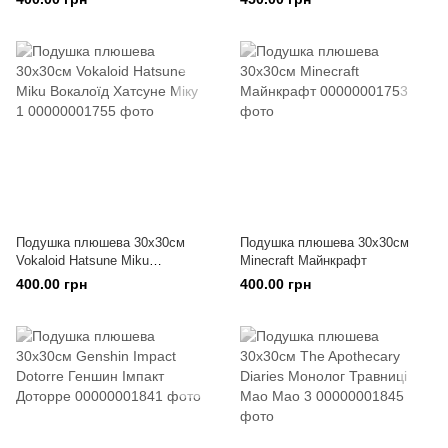
Кітагава
Подушка плюшева 30х30см
Подушка плюшева 30х30см
Vokaloid Hatsune Miku
Minecraft Майнкрафт
Вокалоїд Хатсуне Міку 1
400.00 грн
400.00 грн