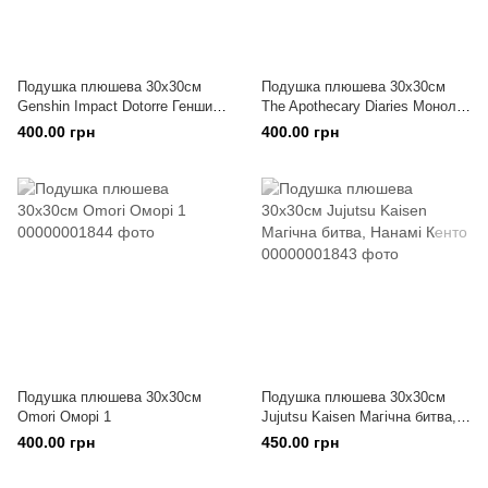
Подушка плюшева 30х30см
Подушка плюшева 30х30см
Genshin Impact Dotorre Геншин
The Apothecary Diaries Монолог
Імпакт Доторре
Травниці Мао Мао 3
400.00 грн
400.00 грн
Подушка плюшева 30х30см
Подушка плюшева 30х30см
Omori Оморі 1
Jujutsu Kaisen Магічна битва,
Нанамі Кенто
400.00 грн
450.00 грн