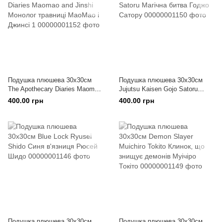
Подушка плюшева 30х30см
Подушка плюшева 30х30см
The Apothecary Diaries Maomao
Jujutsu Kaisen Gojo Satoru
and Jinshi Монолог травниці
Магічна битва Годжо Сатору
400.00 грн
400.00 грн
МаоМао і Джинсі 1
Подушка плюшева 30х30см
Подушка плюшева 30х30см