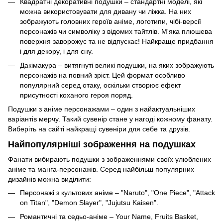
Квадратні декоративні подушки – стандартні моделі, які
можна використовувати для дивану чи ліжка. На них
зображують головних героїв аніме, логотипи, чібі-версії
персонажів чи символіку з відомих тайтлів. М'яка плюшева
поверхня заворожує та не відпускає! Найкраще придбання
і для декору, і для сну.
Дакімакура – витягнуті великі подушки, на яких зображують
персонажів на повний зріст. Цей формат особливо
популярний серед отаку, оскільки створює ефект
присутності коханого героя поряд.
Подушки з аніме персонажами – один з найактуальніших
варіантів мерчу. Такий сувенір стане у нагоді кожному фанату.
Виберіть на сайті найкращі сувеніри для себе та друзів.
Найпопулярніші зображення на подушках
Фанати вибирають подушки з зображеннями своїх улюблених
аніме та манга-персонажів. Серед найбільш популярних
дизайнів можна виділити:
Персонажі з культових аніме – "Naruto", "One Piece", "Attack
on Titan", "Demon Slayer", "Jujutsu Kaisen".
Романтичні та седьо-аніме – Your Name, Fruits Basket,