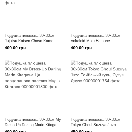
Подушка плюшева 30х30см
Подушка плюшева 30х30см
Jujutsu Kaisen Choso Kamo
Vokaloid Miku Hatsune
Магічна Битва Чосо Камо
Вокалоїди Міку Хацуне
400.00 грн
400.00 грн
Подушка плюшева 30х30см My
Подушка плюшева 30х30см
Dress-Up Darling Marin Kitagawa
Tokyo Ghoul Suzuya Juzo
Ця порцелянова лялечка Марін
Токійський гуль, Сузуя Джузо
400.00 грн
450.00 грн