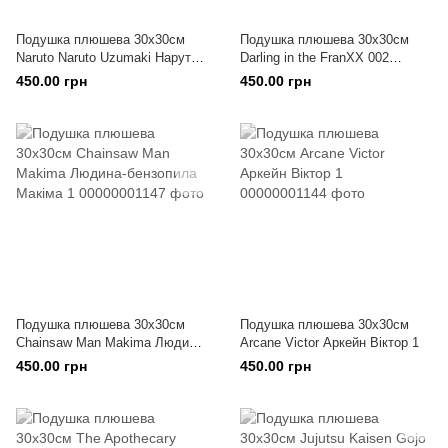
Подушка плюшева 30х30см
Подушка плюшева 30х30см
Naruto Naruto Uzumaki Наруто
Darling in the FranXX 002
Наруто Узумакі 1
Любий у Франксі 002 1
450.00 грн
450.00 грн
Подушка плюшева 30х30см
Подушка плюшева 30х30см
Chainsaw Man Makima Людина-
Arcane Victor Аркейн Віктор 1
бензопила Макіма 1
450.00 грн
450.00 грн