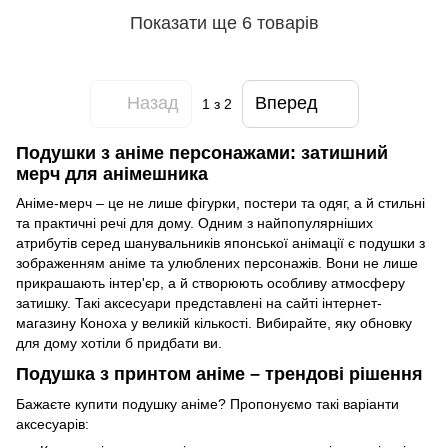
Показати ще 6 товарів
Назад
Вперед
1
з 2
Подушки з аніме персонажами: затишний
мерч для анімешника
Аніме-мерч – це не лише фігурки, постери та одяг, а й стильні
та практичні речі для дому. Одним з найпопулярніших
атрибутів серед шанувальників японської анімації є подушки з
зображенням аніме та улюблених персонажів. Вони не лише
прикрашають інтер'єр, а й створюють особливу атмосферу
затишку. Такі аксесуари представлені на сайті інтернет-
магазину Коноха у великій кількості. Вибирайте, яку обновку
для дому хотіли б придбати ви.
Подушка з принтом аніме – трендові рішення
Бажаєте купити подушку аніме? Пропонуємо такі варіанти
аксесуарів: