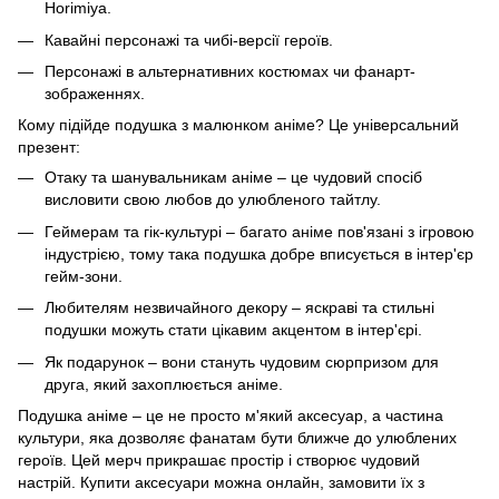
Horimiya.
Кавайні персонажі та чибі-версії героїв.
Персонажі в альтернативних костюмах чи фанарт-
зображеннях.
Кому підійде подушка з малюнком аніме? Це універсальний
презент:
Отаку та шанувальникам аніме – це чудовий спосіб
висловити свою любов до улюбленого тайтлу.
Геймерам та гік-культурі – багато аніме пов'язані з ігровою
індустрією, тому така подушка добре вписується в інтер'єр
гейм-зони.
Любителям незвичайного декору – яскраві та стильні
подушки можуть стати цікавим акцентом в інтер'єрі.
Як подарунок – вони стануть чудовим сюрпризом для
друга, який захоплюється аніме.
Подушка аніме – це не просто м'який аксесуар, а частина
культури, яка дозволяє фанатам бути ближче до улюблених
героїв. Цей мерч прикрашає простір і створює чудовий
настрій. Купити аксесуари можна онлайн, замовити їх з