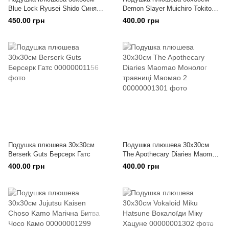
Blue Lock Ryusei Shido Синя
Demon Slayer Muichiro Tokito
в'язниця Рюсей Шидо
Клинок, що знищує демонів
450.00 грн
400.00 грн
Муічіро Токіто
Подушка плюшева 30х30см
Подушка плюшева 30х30см
Berserk Guts Берсерк Гатс
The Apothecary Diaries Maomao
Монолог травниці Маомао 2
400.00 грн
400.00 грн