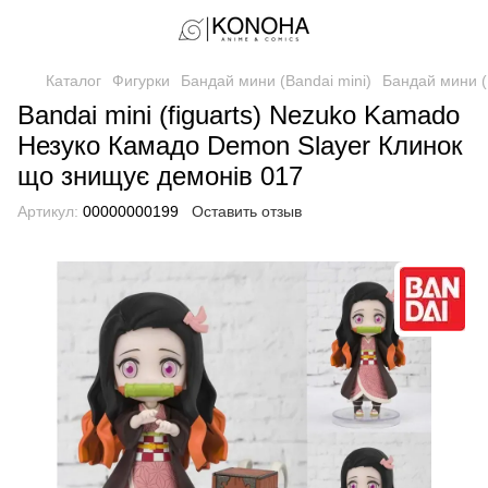
Каталог
Фигурки
Бандай мини (Bandai mini)
Бандай мини (B
Bandai mini (figuarts) Nezuko Kamado
Незуко Камадо Demon Slayer Клинок
що знищує демонів 017
Артикул:
00000000199
Оставить отзыв