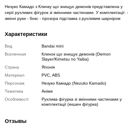
Незуко Камадо з Клинку що знищує демонів представлена у
серії рухливих фігурок зі змінними частинами. У комплектації: -
змінні руки - бокс - прозора підставка з рухливим шарніром
Характеристики
Вид
Bandai mini
Вселенная
Клинок що знищує демонів (Demon
Slayer/Kimetsu no Yaiba)
Страна
Японія
Материал
PVC, ABS
Персонаж
Незуко Камадо (Nezuko Kamado)
Тематика
Аніме
Особливості
Рухлива фігурка зі змінними частинами у
комплектації (екшен фігурка)
Отзывы