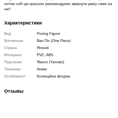
хотіли собі цю красуню рекомендуємо звернути увагу саме на
неї!
Характеристики
Вид
Posing Figure
Вселенная
Ван Піс (One Piece)
Страна
Японія
Материал
PVC, ABS
Персонаж
Ямато (Yamato)
Тематика
Аніме
Особливості
Колекційна фігурка
Отзывы