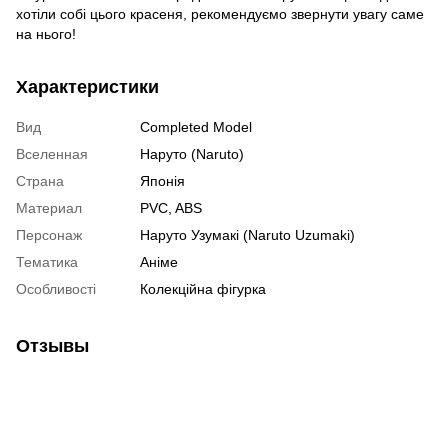
хотіли собі цього красеня, рекомендуємо звернути увагу саме
на нього!
Характеристики
Вид
Completed Model
Вселенная
Наруто (Naruto)
Страна
Японія
Материал
PVC, ABS
Персонаж
Наруто Узумакі (Naruto Uzumaki)
Тематика
Аніме
Особливості
Колекційна фігурка
Отзывы