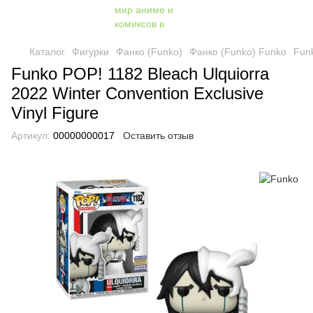
Каталог
Фигурки
Фанко (Funko)
Фанко (Funko) Funko
Funk
Funko POP! 1182 Bleach Ulquiorra
2022 Winter Convention Exclusive
Vinyl Figure
Артикул:
00000000017
Оставить отзыв