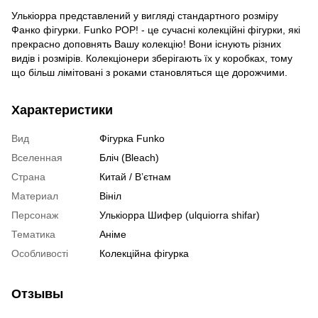
Улькіорра представлений у вигляді стандартного розміру
Фанко фігурки. Funko POP! - це сучасні колекційні фігурки, які
прекрасно доповнять Вашу колекцію! Вони існують різних
видів і розмірів. Колекціонери зберігають їх у коробках, тому
що більш лімітовані з роками становляться ще дорожчими.
Характеристики
Вид
Фігурка Funko
Вселенная
Бліч (Bleach)
Страна
Китай / В’єтнам
Материал
Вініл
Персонаж
Улькіорра Шифер (ulquiorra shifar)
Тематика
Аніме
Особливості
Колекційна фігурка
Отзывы