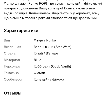
Фанко фігурки. Funko POP! - це сучасні колекційні фігурки, які
прекрасно доповнять Вашу колекцію! Вони існують різних
видів і розмірів. Колекціонери зберігають їх у коробках, тому
що більш лімітовані з роками становляться ще дорожчими.
Характеристики
Вид
Фігурка Funko
Вселенная
Зоряні війни (Star Wars)
Страна
Китай / В’єтнам
Материал
Вініл
Персонаж
Кобб Вант (Cobb Vanth)
Тематика
Фільми
Особливості
Колекційна фігурка
Отзывы