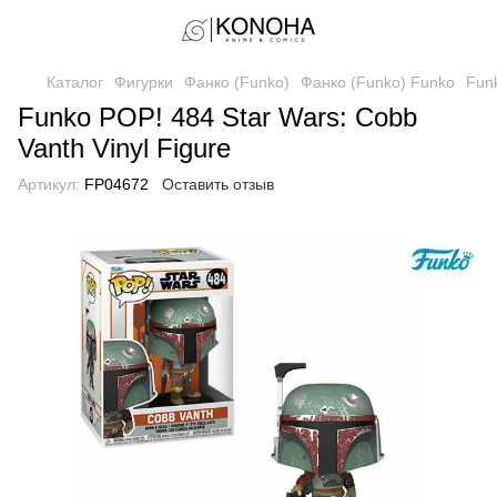
Каталог
Фигурки
Фанко (Funko)
Фанко (Funko) Funko
Funk
Funko POP! 484 Star Wars: Cobb
Vanth Vinyl Figure
Артикул:
FP04672
Оставить отзыв