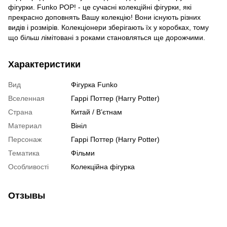
фігурки. Funko POP! - це сучасні колекційні фігурки, які
прекрасно доповнять Вашу колекцію! Вони існують різних
видів і розмірів. Колекціонери зберігають їх у коробках, тому
що більш лімітовані з роками становляться ще дорожчими.
Характеристики
Вид
Фігурка Funko
Вселенная
Гаррі Поттер (Harry Potter)
Страна
Китай / В’єтнам
Материал
Вініл
Персонаж
Гаррі Поттер (Harry Potter)
Тематика
Фільми
Особливості
Колекційна фігурка
Отзывы