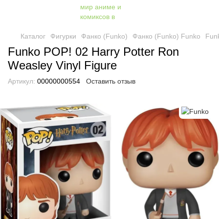
Каталог
Фигурки
Фанко (Funko)
Фанко (Funko) Funko
Funk
Funko POP! 02 Harry Potter Ron
Weasley Vinyl Figure
Артикул:
00000000554
Оставить отзыв