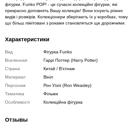
фігурки. Funko POP! - це сучасні колекційні фігурки, які
прекрасно доповнять Вашу колекцію! Вони існують різних
видів і розмірів. Колекціонери зберігають їх у коробках, тому
що більш лімітовані з роками становляться ще дорожчими.
Характеристики
Вид
Фігурка Funko
Вселенная
Гаррі Поттер (Harry Potter)
Страна
Китай / В’єтнам
Материал
Вініл
Персонаж
Рон Уізлі (Ron Weasley)
Тематика
Фільми
Особливості
Колекційна фігурка
Отзывы