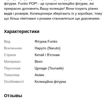
фігурки. Funko POP! - це сучасні колекційні фігурки, які
прекрасно доповнять Вашу колекцію! Вони існують різних
видів і розмірів. Колекціонери зберігають їх у коробках, тому
що більш лімітовані з роками становляться ще дорожчими.
Характеристики
Вид
Фігурка Funko
Вселенная
Наруто (Naruto)
Страна
Китай / В’єтнам
Материал
Вініл
Персонаж
Цунаде (Tsunade)
Тематика
Аніме
Особливості
Колекційна фігурка
Отзывы