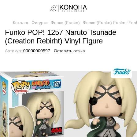
Каталог
Фигурки
Фанко (Funko)
Фанко (Funko) Funko
Funk
Funko POP! 1257 Naruto Tsunade
(Creation Rebirht) Vinyl Figure
Артикул:
00000000597
Оставить отзыв