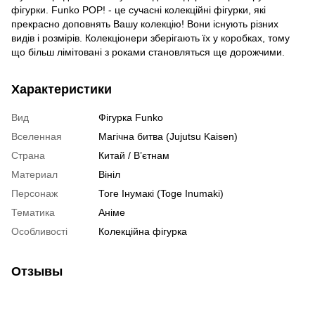
фігурки. Funko POP! - це сучасні колекційні фігурки, які
прекрасно доповнять Вашу колекцію! Вони існують різних
видів і розмірів. Колекціонери зберігають їх у коробках, тому
що більш лімітовані з роками становляться ще дорожчими.
Характеристики
Вид
Фігурка Funko
Вселенная
Магічна битва (Jujutsu Kaisen)
Страна
Китай / В’єтнам
Материал
Вініл
Персонаж
Тоге Інумакі (Toge Inumaki)
Тематика
Аніме
Особливості
Колекційна фігурка
Отзывы