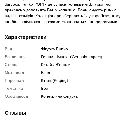
фігурки. Funko POP! - це сучасні колекційні фігурки, які
прекрасно доповнять Вашу колекцію! Вони існують різних
видів і розмірів. Колекціонери зберігають їх у коробках, тому
що більш лімітовані з роками становляться ще дорожчими.
Характеристики
Вид
Фігурка Funko
Вселенная
Геншин Імпакт (Genshin Impact)
Страна
Китай / В’єтнам
Материал
Вініл
Персонаж
Кіцин (Keqing)
Тематика
Ігри
Особливості
Колекційна фігурка
Отзывы