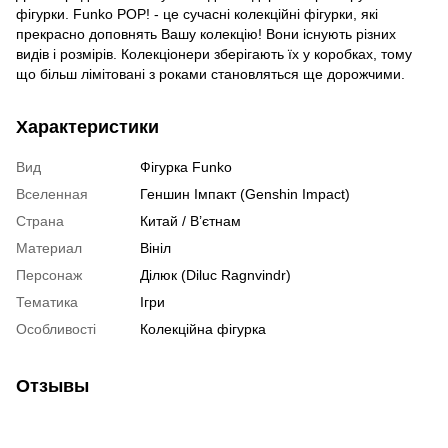
фігурки. Funko POP! - це сучасні колекційні фігурки, які
прекрасно доповнять Вашу колекцію! Вони існують різних
видів і розмірів. Колекціонери зберігають їх у коробках, тому
що більш лімітовані з роками становляться ще дорожчими.
Характеристики
Вид
Фігурка Funko
Вселенная
Геншин Імпакт (Genshin Impact)
Страна
Китай / В’єтнам
Материал
Вініл
Персонаж
Ділюк (Diluc Ragnvindr)
Тематика
Ігри
Особливості
Колекційна фігурка
Отзывы