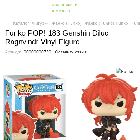
Каталог
Фигурки
Фанко (Funko)
Фанко (Funko) Funko
Funk
Funko POP! 183 Genshin Diluc
Ragnvindr Vinyl Figure
Артикул:
00000000730
Оставить отзыв