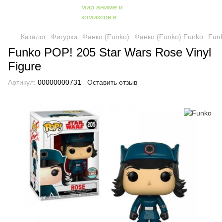
Каталог
Фигурки
Фанко (Funko)
Фанко (Funko) Funko
Funk
Funko POP! 205 Star Wars Rose Vinyl
Figure
Артикул:
00000000731
Оставить отзыв