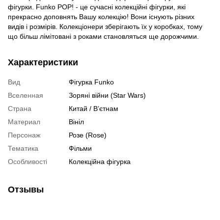
фігурки. Funko POP! - це сучасні колекційні фігурки, які
прекрасно доповнять Вашу колекцію! Вони існують різних
видів і розмірів. Колекціонери зберігають їх у коробках, тому
що більш лімітовані з роками становляться ще дорожчими.
Характеристики
Вид
Фігурка Funko
Вселенная
Зоряні війни (Star Wars)
Страна
Китай / В’єтнам
Материал
Вініл
Персонаж
Розе (Rose)
Тематика
Фільми
Особливості
Колекційна фігурка
Отзывы