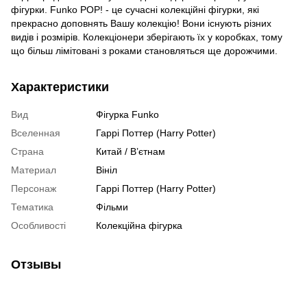
фігурки. Funko POP! - це сучасні колекційні фігурки, які
прекрасно доповнять Вашу колекцію! Вони існують різних
видів і розмірів. Колекціонери зберігають їх у коробках, тому
що більш лімітовані з роками становляться ще дорожчими.
Характеристики
Вид
Фігурка Funko
Вселенная
Гаррі Поттер (Harry Potter)
Страна
Китай / В’єтнам
Материал
Вініл
Персонаж
Гаррі Поттер (Harry Potter)
Тематика
Фільми
Особливості
Колекційна фігурка
Отзывы