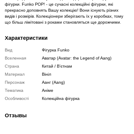
фігурки. Funko POP! - це сучасні колекційні фігурки, які
прекрасно доповнять Вашу колекцію! Вони існують різних
видів і розмірів. Колекціонери зберігають їх у коробках, тому
що більш лімітовані з роками становляться ще дорожчими.
Характеристики
Вид
Фігурка Funko
Вселенная
Аватар (Avatar: the Legend of Aang)
Страна
Китай / В’єтнам
Материал
Вініл
Персонаж
Аанг (Aang)
Тематика
Аніме
Особливості
Колекційна фігурка
Отзывы