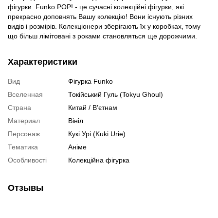
фігурки. Funko POP! - це сучасні колекційні фігурки, які
прекрасно доповнять Вашу колекцію! Вони існують різних
видів і розмірів. Колекціонери зберігають їх у коробках, тому
що більш лімітовані з роками становляться ще дорожчими.
Характеристики
Вид
Фігурка Funko
Вселенная
Токійський Гуль (Tokyu Ghoul)
Страна
Китай / В’єтнам
Материал
Вініл
Персонаж
Кукі Урі (Kuki Urie)
Тематика
Аніме
Особливості
Колекційна фігурка
Отзывы