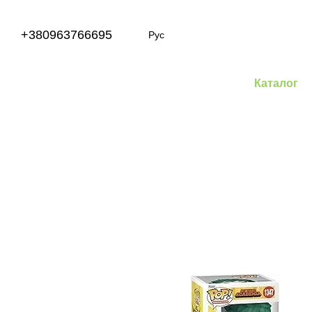
Перейти к основному контенту
+380963766695
Рус
Каталог