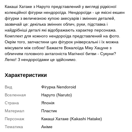
Какаші Хатаке з Наруто представлений у вигляді рідкісної
колекційної фігурки нендороїда. Нендороїди - це якісні екшен
фігурки з величезною купою акесуарів і змінних деталей,
зазвичай це: декілька змінних облич, руки, підставка і
найдрібніші деталі які відображають характер персонажа.
Комплект для кожного нендороїда представлений на фото.
Окрім того, запчастини цих фігурок універсальні і їх можна
міксувати між собою! Бажаєте Вокалоїда Міку Хацуне з
обличчям головного антагоніста Магічної битви - Сукуни?
Легко! З нендороїдами це здійснимо.
Характеристики
Вид
Фігурка Nendoroid
Вселенная
Наруто (Naruto)
Страна
Японія
Материал
Пластик
Персонаж
Какаші Хатаке (Kakashi Hatake)
Тематика
Аніме