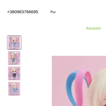
Перейти к основному контенту
+380963766695
Рус
Каталог