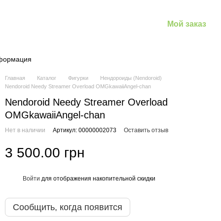
Мой заказ
нформация
Главная
Каталог
Фигурки
Нендороиды (Nendoroid)
Nendoroid Needy Streamer Overload OMGkawaiiAngel-chan
Nendoroid Needy Streamer Overload
OMGkawaiiAngel-chan
Нет в наличии
Артикул: 00000002073
Оставить отзыв
3 500.00 грн
Войти
для отображения накопительной скидки
%
Сообщить, когда появится