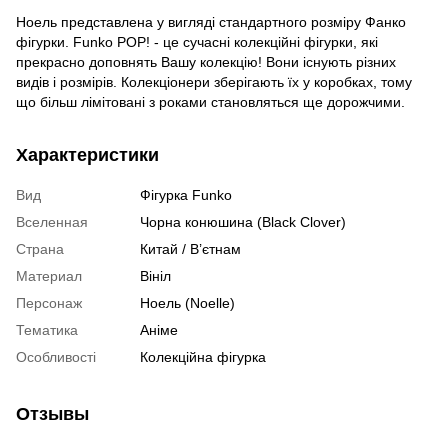
Ноель представлена у вигляді стандартного розміру Фанко
фігурки. Funko POP! - це сучасні колекційні фігурки, які
прекрасно доповнять Вашу колекцію! Вони існують різних
видів і розмірів. Колекціонери зберігають їх у коробках, тому
що більш лімітовані з роками становляться ще дорожчими.
Характеристики
Вид
Фігурка Funko
Вселенная
Чорна конюшина (Black Clover)
Страна
Китай / В’єтнам
Материал
Вініл
Персонаж
Ноель (Noelle)
Тематика
Аніме
Особливості
Колекційна фігурка
Отзывы