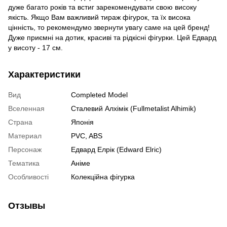
дуже багато років та встиг зарекомендувати свою високу
якість. Якщо Вам важливий тираж фігурок, та їх висока
цінність, то рекомендумо звернути увагу саме на цей бренд!
Дуже приємні на дотик, красиві та рідкісні фігурки. Цей Едвард
у висоту - 17 см.
Характеристики
Вид
Completed Model
Вселенная
Сталевий Алхімік (Fullmetalist Alhimik)
Страна
Японія
Материал
PVC, ABS
Персонаж
Едвард Елрік (Edward Elric)
Тематика
Аніме
Особливості
Колекційна фігурка
Отзывы