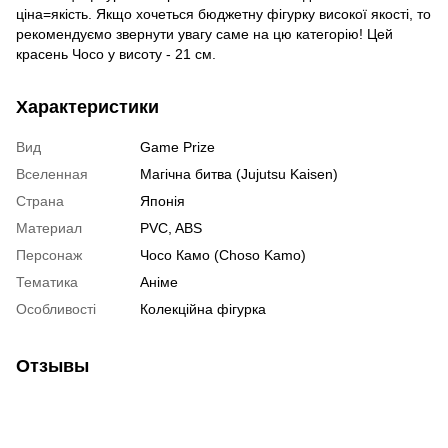
ціна=якість. Якщо хочеться бюджетну фігурку високої якості, то
рекомендуємо звернути увагу саме на цю категорію! Цей
красень Чосо у висоту - 21 см.
Характеристики
Вид
Game Prize
Вселенная
Магічна битва (Jujutsu Kaisen)
Страна
Японія
Материал
PVC, ABS
Персонаж
Чосо Камо (Choso Kamo)
Тематика
Аніме
Особливості
Колекційна фігурка
Отзывы