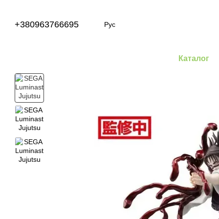
Перейти к основному контенту
+380963766695
Рус
Каталог