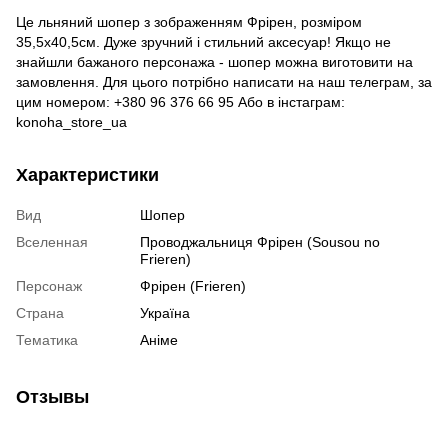
Це льняний шопер з зображенням Фрірен, розміром
35,5х40,5см. Дуже зручний і стильний аксесуар! Якщо не
знайшли бажаного персонажа - шопер можна виготовити на
замовлення. Для цього потрібно написати на наш телеграм, за
цим номером: +380 96 376 66 95 Або в інстаграм:
konoha_store_ua
Характеристики
Вид
Шопер
Вселенная
Проводжальниця Фрірен (Sousou no
Frieren)
Персонаж
Фрірен (Frieren)
Страна
Україна
Тематика
Аніме
Отзывы