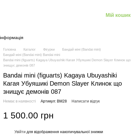
Мій кошик
 інформація
Головна
Каталог
Фігурки
Бандай міні (Bandai mini)
Бандай міні (Bandai mini) Bandai mini
Bandai mini (figuarts) Kagaya Ubuyashiki Кагая Убуяшикі Demon Slayer Клинок що
знищує демонів 087
Bandai mini (figuarts) Kagaya Ubuyashiki
Кагая Убуяшикі Demon Slayer Клинок що
знищує демонів 087
Немає в наявності
Артикул: BM28
Написати відгук
1 500.00 грн
Увійти
для відображення накопичувальної знижки
%