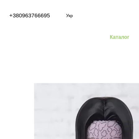
Перейти до основного контенту
+380963766695
Укр
Каталог