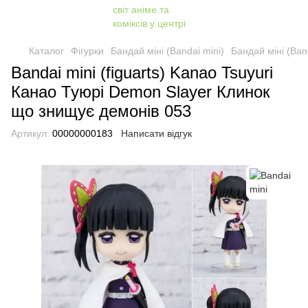
Каталог
Фігурки
Бандай міні (Bandai mini)
Бандай міні (Band
Bandai mini (figuarts) Kanao Tsuyuri
Канао Туюрі Demon Slayer Клинок
що знищує демонів 053
Артикул:
00000000183
Написати відгук