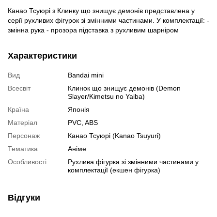
Канао Тсуюрі з Клинку що знищує демонів представлена у
серії рухливих фігурок зі змінними частинами. У комплектації: -
змінна рука - прозора підставка з рухливим шарніром
Характеристики
Вид
Bandai mini
Всесвіт
Клинок що знищує демонів (Demon
Slayer/Kimetsu no Yaiba)
Країна
Японія
Матеріал
PVC, ABS
Персонаж
Канао Тсуюрі (Kanao Tsuyuri)
Тематика
Аніме
Особливості
Рухлива фігурка зі змінними частинами у
комплектації (екшен фігурка)
Відгуки