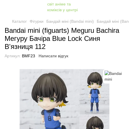
Каталог
Фігурки
Бандай міні (Bandai mini)
Бандай міні (Band
Bandai mini (figuarts) Meguru Bachira
Мегуру Бачіра Blue Lock Синя
В'язниця 112
Артикул:
BMF23
Написати відгук