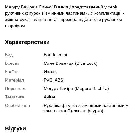
Мегуру Бачіра з Синьої В'язниці представлений у серії
рухливих фігурок зі змінними частинами. У комплектації: -
змінна рука - змінна нога - прозора підставка з рухливим
шарніром
Характеристики
Вид
Bandai mini
Всесвіт
Синя В’язниця (Blue Lock)
Країна
Японія
Матеріал
PVC, ABS
Персонаж
Мегуру Бачіра (Meguru Bachira)
Тематика
Аніме
Особливості
Рухлива фігурка зі змінними частинами у
комплектації (екшен фігурка)
Відгуки