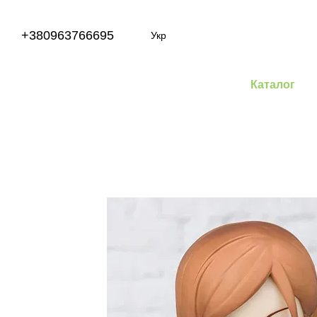
Перейти до основного контенту
+380963766695
Укр
Каталог