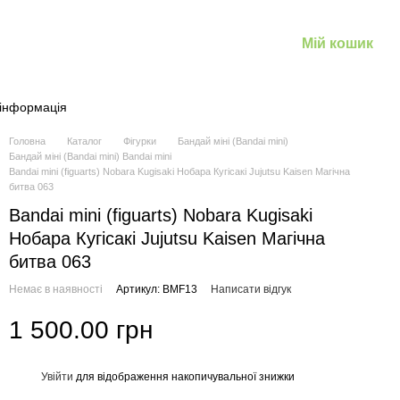
Мій кошик
 інформація
Головна
Каталог
Фігурки
Бандай міні (Bandai mini)
Бандай міні (Bandai mini) Bandai mini
Bandai mini (figuarts) Nobara Kugisaki Нобара Кугісакі Jujutsu Kaisen Магічна
битва 063
Bandai mini (figuarts) Nobara Kugisaki
Нобара Кугісакі Jujutsu Kaisen Магічна
битва 063
Немає в наявності
Артикул: BMF13
Написати відгук
1 500.00 грн
Увійти
для відображення накопичувальної знижки
%