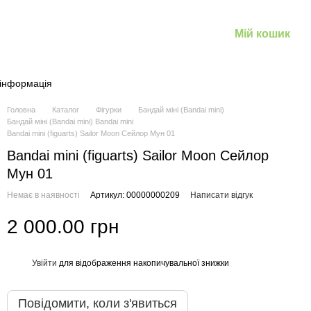
Мій кошик
 інформація
Головна
Каталог
Фігурки
Бандай міні (Bandai mini)
Бандай міні (Bandai mini) Bandai mini
Bandai mini (figuarts) Sailor Moon Сейлор Мун 01
Bandai mini (figuarts) Sailor Moon Сейлор
Мун 01
Немає в наявності
Артикул: 00000000209
Написати відгук
2 000.00 грн
Увійти
для відображення накопичувальної знижки
%
Повідомити, коли з'явиться