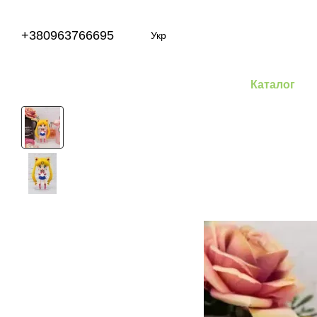
Перейти до основного контенту
+380963766695
Укр
Каталог