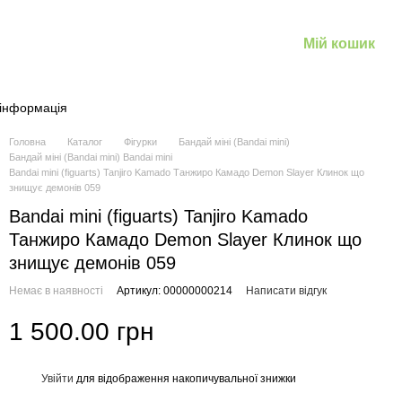
Мій кошик
 інформація
Головна
Каталог
Фігурки
Бандай міні (Bandai mini)
Бандай міні (Bandai mini) Bandai mini
Bandai mini (figuarts) Tanjiro Kamado Танжиро Камадо Demon Slayer Клинок що
знищує демонів 059
Bandai mini (figuarts) Tanjiro Kamado
Танжиро Камадо Demon Slayer Клинок що
знищує демонів 059
Немає в наявності
Артикул: 00000000214
Написати відгук
1 500.00 грн
Увійти
для відображення накопичувальної знижки
%