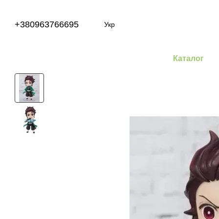
Перейти до основного контенту
+380963766695
Укр
Каталог