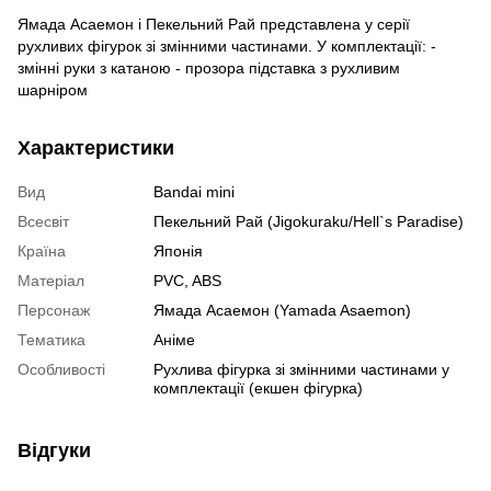
Ямада Асаемон і Пекельний Рай представлена у серії
рухливих фігурок зі змінними частинами. У комплектації: -
змінні руки з катаною - прозора підставка з рухливим
шарніром
Характеристики
Вид
Bandai mini
Всесвіт
Пекельний Рай (Jigokuraku/Hell`s Paradise)
Країна
Японія
Матеріал
PVC, ABS
Персонаж
Ямада Асаемон (Yamada Asaemon)
Тематика
Аніме
Особливості
Рухлива фігурка зі змінними частинами у
комплектації (екшен фігурка)
Відгуки