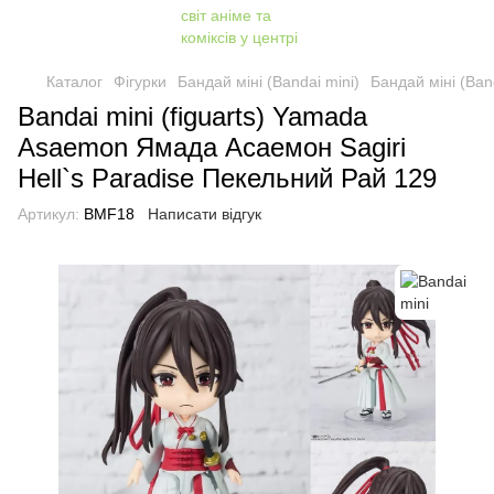
Каталог
Фігурки
Бандай міні (Bandai mini)
Бандай міні (Band
Bandai mini (figuarts) Yamada
Asaemon Ямада Асаемон Sagiri
Hell`s Paradise Пекельний Рай 129
Артикул:
BMF18
Написати відгук