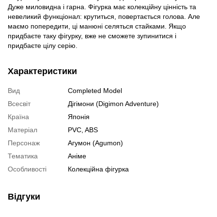
Дуже миловидна і гарна. Фігурка має колекційну цінність та
невеликий функціонал: крутиться, повертається голова. Але
маємо попередити, ці манюні селяться стайками. Якщо
придбаєте таку фігурку, вже не сможете зупинитися і
придбаєте цілу серію.
Характеристики
Вид
Completed Model
Всесвіт
Дігімони (Digimon Adventure)
Країна
Японія
Матеріал
PVC, ABS
Персонаж
Агумон (Agumon)
Тематика
Аніме
Особливості
Колекційна фігурка
Відгуки