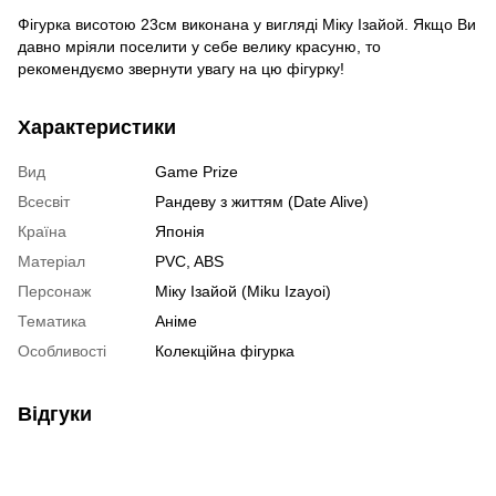
Фігурка висотою 23см виконана у вигляді Міку Ізайой. Якщо Ви
давно мріяли поселити у себе велику красуню, то
рекомендуємо звернути увагу на цю фігурку!
Характеристики
Вид
Game Prize
Всесвіт
Рандеву з життям (Date Alive)
Країна
Японія
Матеріал
PVC, ABS
Персонаж
Міку Ізайой (Miku Izayoi)
Тематика
Аніме
Особливості
Колекційна фігурка
Відгуки