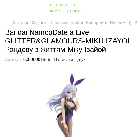
Каталог
Фігурки
Повномасштабні
Банпресто (Banpresto)
B
Bandai NamcoDate a Live
GLITTER&GLAMOURS-MIKU IZAYOI
Рандеву з життям Міку Ізайой
Артикул:
00000001866
Написати відгук