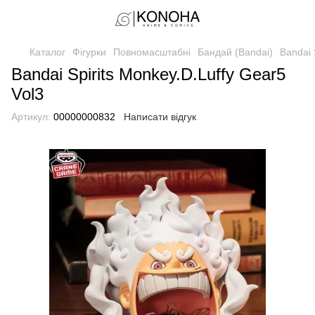
Каталог
Фігурки
Повномасштабні
Бандай (Bandai)
Bandai 
Bandai Spirits Monkey.D.Luffy Gear5
Vol3
Артикул:
00000000832
Написати відгук