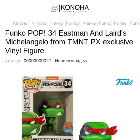
Каталог
Фігурки
Фанко (Funko)
Фанко (Funko) Funko
Funk
Funko POP! 34 Eastman And Laird's
Michelangelo from TMNT PX exclusive
Vinyl Figure
Артикул:
00000000027
Написати відгук