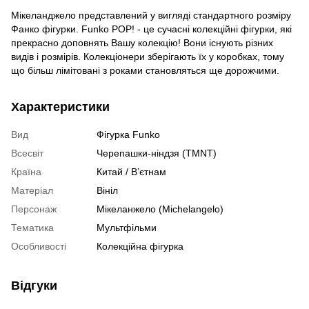
Мікеланджело представлений у вигляді стандартного розміру
Фанко фігурки. Funko POP! - це сучасні колекційні фігурки, які
прекрасно доповнять Вашу колекцію! Вони існують різних
видів і розмірів. Колекціонери зберігають їх у коробках, тому
що більш лімітовані з роками становляться ще дорожчими.
Характеристики
Вид
Фігурка Funko
Всесвіт
Черепашки-ніндзя (TMNT)
Країна
Китай / В’єтнам
Матеріал
Вініл
Персонаж
Мікеланжело (Michelangelo)
Тематика
Мультфільми
Особливості
Колекційна фігурка
Відгуки