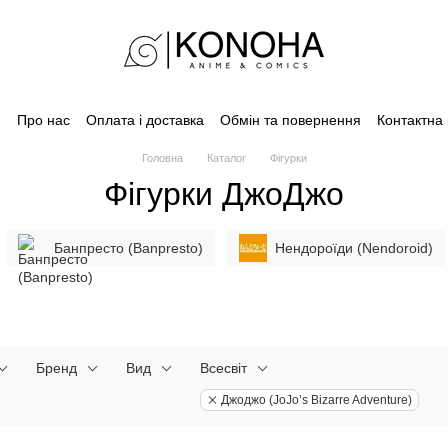
Про нас
Оплата і доставка
Обмін та повернення
Контактна
Головна
Каталог
Фігурки
Фігурки ДжоДжо
Банпресто (Banpresto)
Нендороїди (Nendoroid)
Бренд
Вид
Всесвіт
Джоджо (JoJo’s Bizarre Adventure)