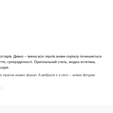
жостарів. Дивно – імена всіх героїв аніме-серіалу починаються
иття, суперздатності. Оригінальний стиль, модна естетика,
ьтури.
прагне кожен фанат. А вибрати є з чого – аніме фігурки
Діо.