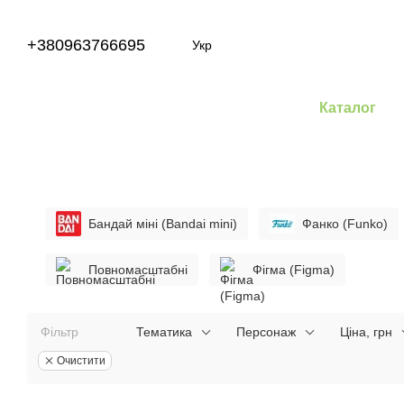
Перейти до основного контенту
+380963766695
Укр
Каталог
Бандай міні (Bandai mini)
Фанко (Funko)
Повномасштабні
Фігма (Figma)
Фільтр
Тематика
Персонаж
Ціна, грн
Очистити