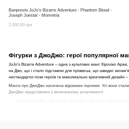
Banpresto JoJo's Bizarre Adventure - Phantom Blood -
Joseph Joestar - Mometria
2 000.00 грн
Фігурки з ДжоДжо: герої популярної ма
JoJo's Bizarre Adventure – одна з культових манг Хірохіко Арак
на Джо, що і стало підставою для прізвиськ, що швидко запам'я
нестандартні пози героїв та максимально креативний дизайн 
Манга про ДжоДжо насичена відомими героями. Усі вони стали 
ДжоДжо представлені у величезному асортименті:
Перший ДжоДжо, Джонатан Джостар – відомий своїм благор
Джозеф Джостар – приваблює своєю харизмою, почуттям г
Джотаро Куджо – один із найпомітніших героїв манги.
Діо Брандо – зловісний володар стенду The World, що вик