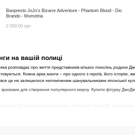
Banpresto JoJo's Bizarre Adventure - Phantom Blood - Dio
Brando - Mometria
2 000.00 грн
нги на вашій полиці
і, яка розповідає про життя представників кількох поколінь родини Д
товуються. Кожна арка манги – про одного з героїв, його історію, ж
– все це не залишилося непоміченим шанувальниками японської кул
зразками для створення популярного мерчу. Купити фігурку ДжоДжо 
одством та манерами джентльмен, який веде боротьбу з вампіром 
умору та розумом.
ликає захоплення своєю харизмою.