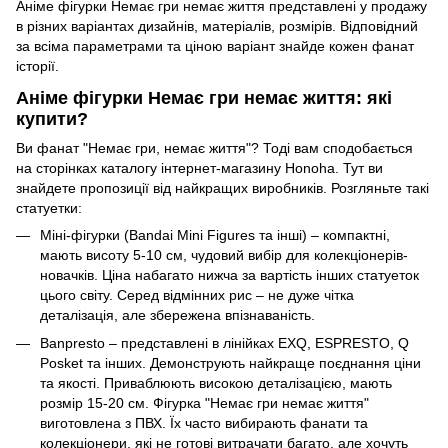
Аніме фігурки Немає гри немає життя представлені у продажу
в різних варіантах дизайнів, матеріалів, розмірів. Відповідний
за всіма параметрами та ціною варіант знайде кожен фанат
історії.
Аніме фігурки Немає гри немає життя: які
купити?
Ви фанат "Немає гри, немає життя"? Тоді вам сподобається
на сторінках каталогу інтернет-магазину Honoha. Тут ви
знайдете пропозиції від найкращих виробників. Розгляньте такі
статуетки:
Міні-фігурки (Bandai Mini Figures та інші) – компактні,
мають висоту 5-10 см, чудовий вибір для колекціонерів-
новачків. Ціна набагато нижча за вартість інших статуеток
цього світу. Серед відмінних рис – не дуже чітка
деталізація, але збережена впізнаваність.
Banpresto – представлені в лінійках EXQ, ESPRESTO, Q
Posket та інших. Демонструють найкраще поєднання ціни
та якості. Приваблюють високою деталізацією, мають
розмір 15-20 см. Фігурка "Немає гри немає життя"
виготовлена ​​з ПВХ. Їх часто вибирають фанати та
колекціонери, які не готові витрачати багато, але хочуть