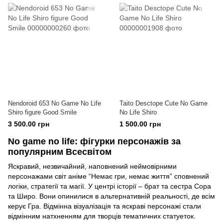
Nendoroid 653 No Game No Life
Taito Desctope Cute No Game
Shiro figure Good Smile
No Life Shiro
3 500.00 грн
1 500.00 грн
No game no life: фігурки персонажів за
популярним Всесвітом
Яскравий, незвичайний, наповнений неймовірними
персонажами світ аніме “Немає гри, немає життя” сповнений
логіки, стратегії та магії. У центрі історії – брат та сестра Сора
та Широ. Вони опинилися в альтернативній реальності, де всім
керує Гра. Відмінна візуалізація та яскраві персонажі стали
відмінним натхненням для творців тематичних статуеток.