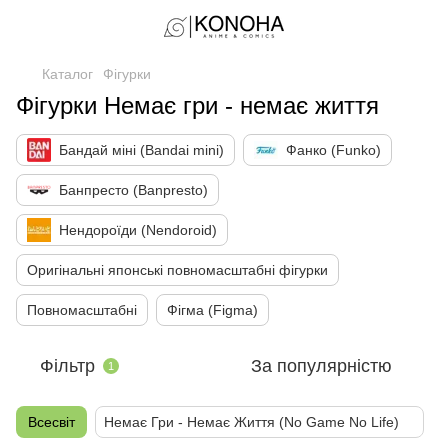
Каталог
Фігурки
Фігурки Немає гри - немає життя
Бандай міні (Bandai mini)
Фанко (Funko)
Банпресто (Banpresto)
Нендороїди (Nendoroid)
Оригінальні японські повномасштабні фігурки
Повномасштабні
Фігма (Figma)
Фільтр
За популярністю
1
Всесвіт
Немає Гри - Немає Життя (No Game No Life)