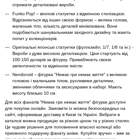
отримати деталізовані вироби.
Funko Pop! – вінілові статуетки з відмінною стилізацією.
Відрізняються від інших своєю формою – велика голова,
маленьке тіло, кількість деталей мінімізована. Вони
подобаються шанувальникам західного дизайну та мають
попит у колекціонерів.
Оригінальні японські статуетки (фуллскейл, 1/7, 1/8 та ін.) -
Вироби з дуже високою деталізацією. Ціни стартують від
100-150 доларів за фігурку. Приваблюють своєю
автентичністю та відмінною якістю.
Nendoroid – фігурка "Немає гри немає життя" з великою
головою і маленьким тілом, рухливими деталями,
змінними обличчями та аксесуарами в наборі. Мають
висоту близько 10 см.
Для всіх фанатів "Немає гри немає життя" фігурки доступні
для покупки онлайн. Замовити їх можна безпосередньо на
сайті, оформивши доставку в Києві та Україні. Вибрати в
каталозі можна продукцію за різною ціною та у різних стилях.
Це чудове рішення для поповнення власної колекції або
приємного подарунку фанату аніме. Купуйте зручно – вже за