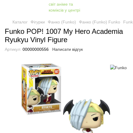
Каталог
Фігурки
Фанко (Funko)
Фанко (Funko) Funko
Funk
Funko POP! 1007 My Hero Academia
Ryukyu Vinyl Figure
Артикул:
00000000556
Написати відгук