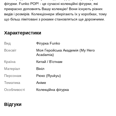
фігурки. Funko POP! - це сучасні колекційні фігурки, які
прекрасно доповнять Вашу колекцію! Вони існують різних
видів і розмірів. Колекціонери зберігають їх у коробках, тому
що більш лімітовані з роками становляться ще дорожчими.
Характеристики
Вид
Фігурка Funko
Всесвіт
Моя Геройська Академія (My Hero
Acadamia)
Країна
Китай / В’єтнам
Матеріал
Вініл
Персонаж
Рюко (Ryukyu)
Тематика
Аніме
Особливості
Колекційна фігурка
Відгуки