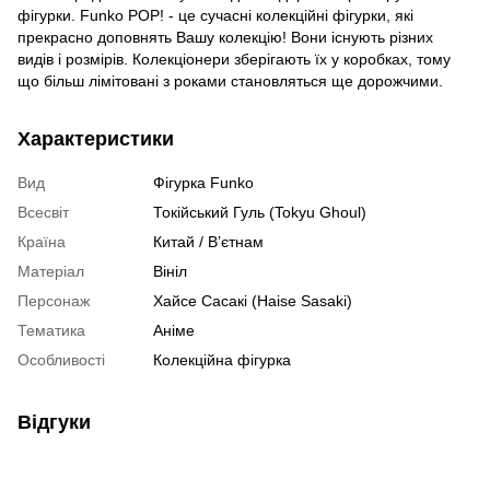
фігурки. Funko POP! - це сучасні колекційні фігурки, які
прекрасно доповнять Вашу колекцію! Вони існують різних
видів і розмірів. Колекціонери зберігають їх у коробках, тому
що більш лімітовані з роками становляться ще дорожчими.
Характеристики
Вид
Фігурка Funko
Всесвіт
Токійський Гуль (Tokyu Ghoul)
Країна
Китай / В’єтнам
Матеріал
Вініл
Персонаж
Хайсе Сасакі (Haise Sasaki)
Тематика
Аніме
Особливості
Колекційна фігурка
Відгуки