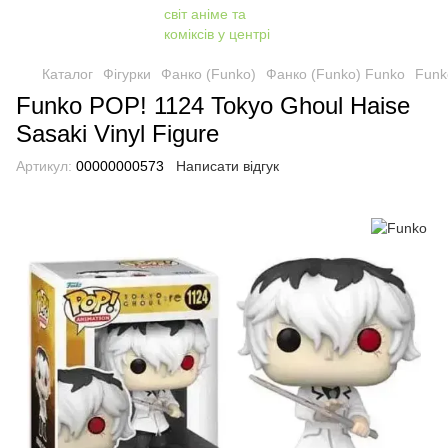
Каталог
Фігурки
Фанко (Funko)
Фанко (Funko) Funko
Funk
Funko POP! 1124 Tokyo Ghoul Haise
Sasaki Vinyl Figure
Артикул:
00000000573
Написати відгук