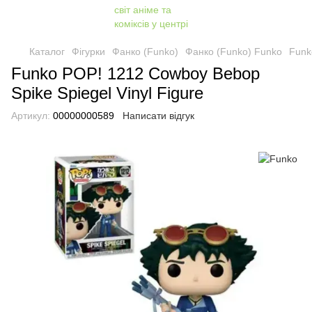
Каталог
Фігурки
Фанко (Funko)
Фанко (Funko) Funko
Funk
Funko POP! 1212 Cowboy Bebop
Spike Spiegel Vinyl Figure
Артикул:
00000000589
Написати відгук