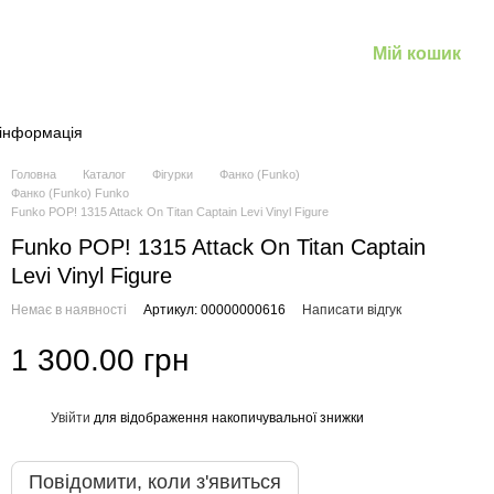
Мій кошик
 інформація
Головна
Каталог
Фігурки
Фанко (Funko)
Фанко (Funko) Funko
Funko POP! 1315 Attack On Titan Captain Levi Vinyl Figure
Funko POP! 1315 Attack On Titan Captain
Levi Vinyl Figure
Немає в наявності
Артикул: 00000000616
Написати відгук
1 300.00 грн
Увійти
для відображення накопичувальної знижки
%
Повідомити, коли з'явиться