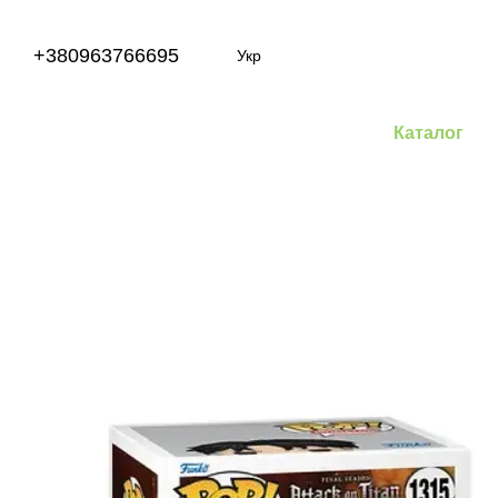
Перейти до основного контенту
+380963766695
Укр
Каталог